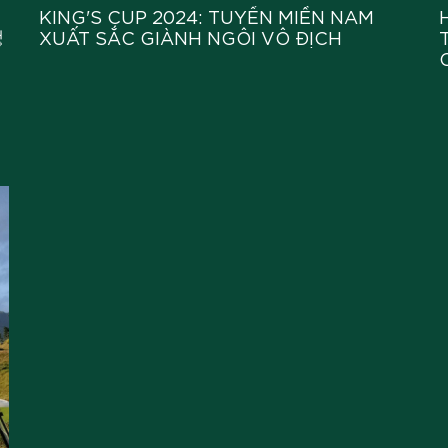
KING'S CUP 2024: TUYỂN MIỀN NAM
성
XUẤT SẮC GIÀNH NGÔI VÔ ĐỊCH