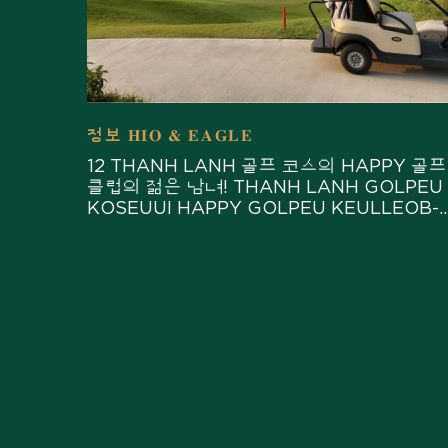
정보 HIO & EAGLE
12 THANH LANH 골프 코스의 HAPPY 골프
클럽의 젊은 남녀! THANH LANH GOLPEU
KOSEUUI HAPPY GOLPEU KEULLEOB-
UI JEOLM-EUN NAMNYEO 2022