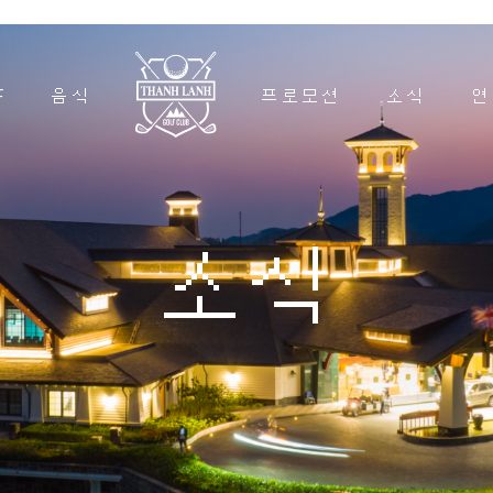
F
음식
프로모션
소식
연
소식