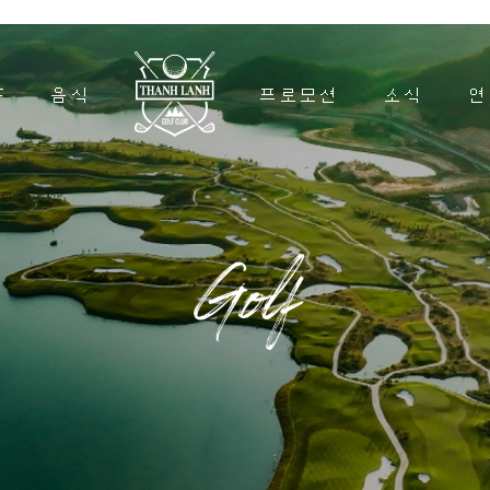
F
음식
프로모션
소식
연
Golf