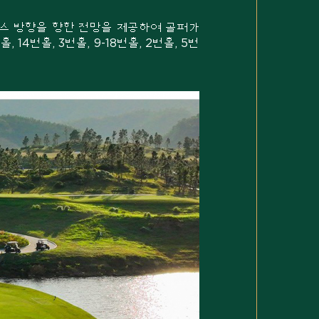
하우스 방향을 향한 전망을 제공하여 골퍼가
14번홀, 3번홀, 9-18번홀, 2번홀, 5번