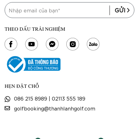
GỬI
THEO DẤU TRẢI NGHIỆM
HẸN ĐẶT CHỖ
086 215 8989
|
02113 555 189
golfbooking@thanhlanhgolf.com