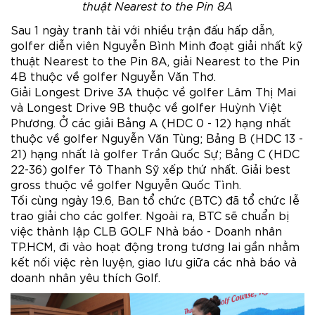
thuật Nearest to the Pin 8A
Sau 1 ngày tranh tài với nhiều trận đấu hấp dẫn,
golfer diễn viên Nguyễn Bình Minh đoạt giải nhất kỹ
thuật Nearest to the Pin 8A, giải Nearest to the Pin
4B thuộc về golfer Nguyễn Văn Thơ.
Giải Longest Drive 3A thuộc về golfer Lâm Thị Mai
và Longest Drive 9B thuộc về golfer Huỳnh Việt
Phương. Ở các giải Bảng A (HDC 0 - 12) hạng nhất
thuộc về golfer Nguyễn Văn Tùng; Bảng B (HDC 13 -
21) hạng nhất là golfer Trần Quốc Sự; Bảng C (HDC
22-36) golfer Tô Thanh Sỹ xếp thứ nhất. Giải best
gross thuộc về golfer Nguyễn Quốc Tình.
Tối cùng ngày 19.6, Ban tổ chức (BTC) đã tổ chức lễ
trao giải cho các golfer. Ngoài ra, BTC sẽ chuẩn bị
việc thành lập CLB GOLF Nhà báo - Doanh nhân
TP.HCM, đi vào hoạt động trong tương lai gần nhằm
kết nối việc rèn luyện, giao lưu giữa các nhà báo và
doanh nhân yêu thích Golf.