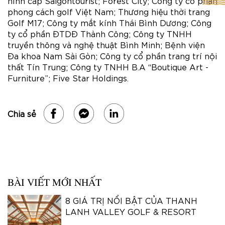
hình cáp Saigontourist; Forest City; Công ty cổ phần
phong cách golf Việt Nam; Thương hiệu thời trang
Golf M17; Công ty mắt kính Thái Bình Dương; Công
ty cổ phần ĐTDĐ Thành Công; Công ty TNHH
truyền thông và nghệ thuật Bình Minh; Bệnh viện
Đa khoa Nam Sài Gòn; Công ty cổ phần trang trí nội
thất Tín Trung; Công ty TNHH B.A “Boutique Art -
Furniture”; Five Star Holdings.
Chia sẻ
BÀI VIẾT MỚI NHẤT
8 GIÁ TRỊ NỔI BẬT CỦA THANH
LANH VALLEY GOLF & RESORT