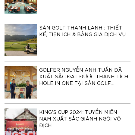
SÂN GOLF THANH LANH : THIẾT
KẾ, TIỆN ÍCH & BẢNG GIÁ DỊCH VỤ
GOLFER NGUYỄN ANH TUẤN ĐÃ
XUẤT SẮC ĐẠT ĐƯỢC THÀNH TÍCH
HOLE IN ONE TẠI SÂN GOLF
THANH LANH
KING'S CUP 2024: TUYỂN MIỀN
NAM XUẤT SẮC GIÀNH NGÔI VÔ
ĐỊCH