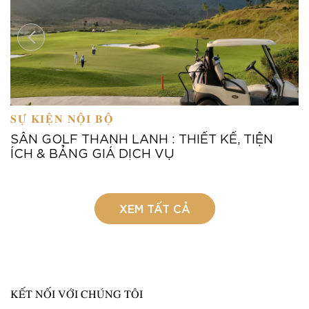
SỰ KIỆN NỘI BỘ
SÂN GOLF THANH LANH : THIẾT KẾ, TIỆN
ÍCH & BẢNG GIÁ DỊCH VỤ
XEM TẤT CẢ
KẾT NỐI VỚI CHÚNG TÔI