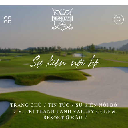
Sự kiện nội bộ
TRANG CHỦ
TIN TỨC
SỰ KIỆN NỘI BỘ
VỊ TRÍ THANH LANH VALLEY GOLF &
RESORT Ở ĐÂU ?