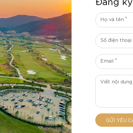
Đăng ký
*
Họ và tên
Số điện thoại
*
Email
Viết nội dung
GỬI YÊU C