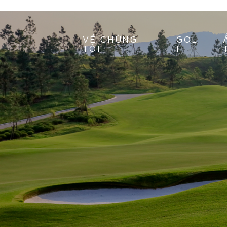
VỀ CHÚNG
GOL
TÔI
F