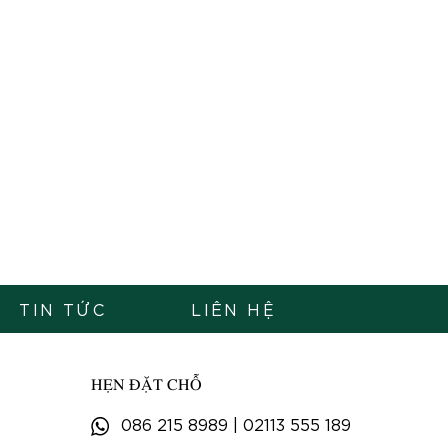
TIN TỨC
LIÊN HỆ
HẸN ĐẶT CHỖ
086 215 8989
|
02113 555 189