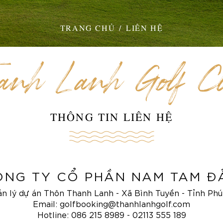
TRANG CHỦ
LIÊN HỆ
anh Lanh Golf C
THÔNG TIN LIÊN HỆ
ÔNG TY CỔ PHẦN NAM TAM Đ
ản lý dự án Thôn Thanh Lanh - Xã Bình Tuyền - Tỉnh Ph
Email:
golfbooking@thanhlanhgolf.com
Hotline:
086 215 8989
-
02113 555 189