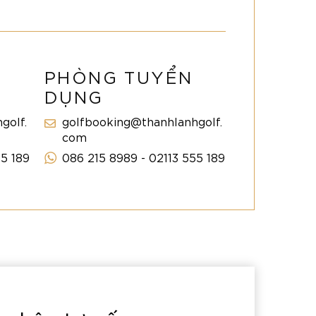
PHÒNG TUYỂN
DỤNG
golf.
golfbooking@thanhlanhgolf.
com
55 189
086 215 8989 - 02113 555 189