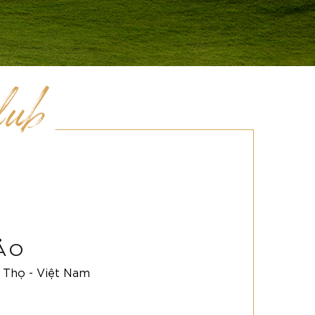
lub
ẢO
ú Thọ - Việt Nam