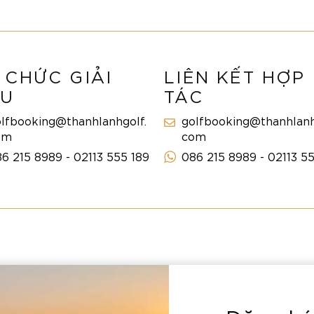
 CHỨC GIẢI
LIÊN KẾT HỢP
U
TÁC
lfbooking@thanhlanhgolf.
golfbooking@thanhlanh
om
com
6 215 8989 - 02113 555 189
086 215 8989 - 02113 5