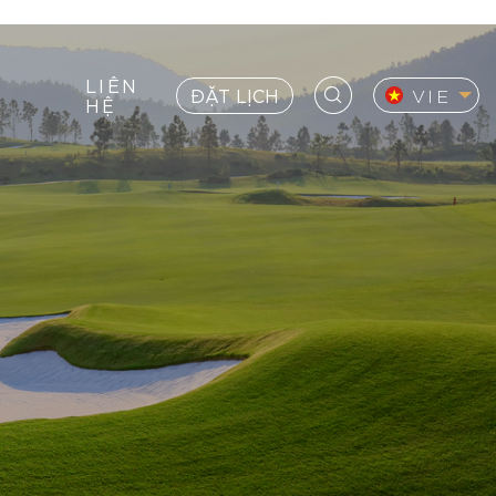
LIÊN
ĐẶT LỊCH
VIE
HỆ