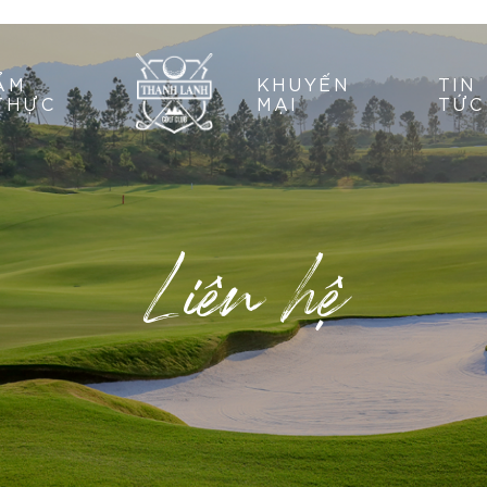
ẨM
KHUYẾN
TIN
THỰC
MẠI
TỨC
Liên hệ