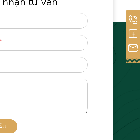
 nhận tư vấn
*
ẦU