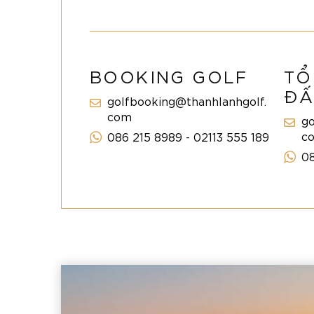
BOOKING GOLF
TỔ
ĐẤ
golfbooking@thanhlanhgolf.
com
go
c
086 215 8989 - 02113 555 189
08